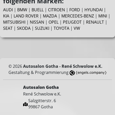
folgenden Marken:
AUDI
|
BMW
|
BUELL
|
CITROEN
|
FORD
|
HYUNDAI
|
KIA
|
LAND ROVER
|
MAZDA
|
MERCEDES-BENZ
|
MINI
|
MITSUBISHI
|
NISSAN
|
OPEL
|
PEUGEOT
|
RENAULT
|
SEAT
|
SKODA
|
SUZUKI
|
TOYOTA
|
VW
© 2026
Autosalon Gotha - René Schwolow e.K.
Gestaltung & Programmierung
Autosalon Gotha
René Schwolow e.K.
Salzgitterstr. 6
99867 Gotha