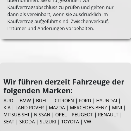
übernommen. Sie sind gesondert vor
Kaufvertragsabschluss zu prüfen und gelten nur
dann als vereinbart, wenn sie ausdrücklich im
Kaufvertrag aufgeführt sind. Zwischenverkauf,
Irrtümer und Änderungen vorbehalten.
Wir führen derzeit Fahrzeuge der
folgenden Marken:
AUDI
|
BMW
|
BUELL
|
CITROEN
|
FORD
|
HYUNDAI
|
KIA
|
LAND ROVER
|
MAZDA
|
MERCEDES-BENZ
|
MINI
|
MITSUBISHI
|
NISSAN
|
OPEL
|
PEUGEOT
|
RENAULT
|
SEAT
|
SKODA
|
SUZUKI
|
TOYOTA
|
VW