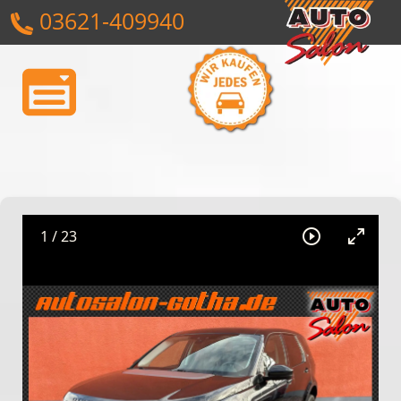
03621-409940
1
/
23