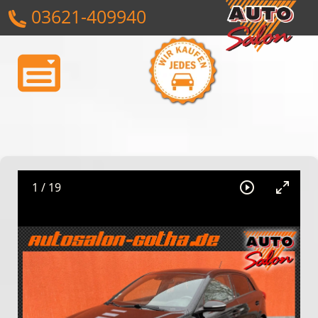
03621-409940
1
/
19